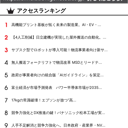
アクセスランキング
高機能プリント基板が拓く未来の製造業。AI・EV・...
【4人工削減】日立建機が実現した屋外搬送の自動化。...
サブスク型でロボットが導入可能！物流事業者向け新サ...
無人搬送フォークリフトで物流改革 MSDとリードテ...
政府が事業者向けの統合版「AIガイドライン」を策定...
富士経済が市場予測発表 パワー半導体市場が2035...
17kgの常識破壊！エプソンが放つ”高...
競争力強化とDX推進の鍵！パナソニック松本工場が実...
人手不足解消と競争力強化へ。日本政府・産業界・NV...