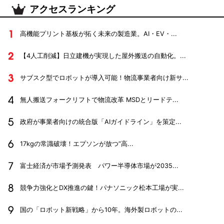
アクセスランキング
高機能プリント基板が拓く未来の製造業。AI・EV・...
【4人工削減】日立建機が実現した屋外搬送の自動化。...
サブスク型でロボットが導入可能！物流事業者向け新サ...
無人搬送フォークリフトで物流改革 MSDとリードテ...
政府が事業者向けの統合版「AIガイドライン」を策定...
17kgの常識破壊！エプソンが放つ”高...
富士経済が市場予測発表 パワー半導体市場が2035...
競争力強化とDX推進の鍵！パナソニック松本工場が実...
国の「ロボット新戦略」から10年。海外製ロボットの...