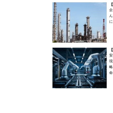
【
企
ん
に
【
安
現
略
命