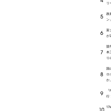
リ
政
ン
富
が
競
本
り
国
ロ
か
『F
行
1