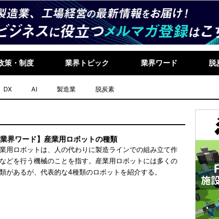
政策・制度
業界トピック
業界ワード
脱
DX
AI
製造業
脱炭素
果
業界ワード】産業用ロボットの種類
業用ロボットは、人の代わりに製造ラインでの組み立て作
などを行う機械のことを指す。産業用ロボットには多くの
類があるが、代表的な4種類のロボットを紹介する。