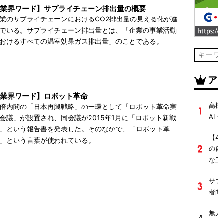
業界ワード】サプライチェーン排出量の概要
業のサプライチェーンにおけるCO2排出量の見える化が進
でいる。サプライチェーン排出量とは、「企業の事業活動
おけるすべての温室効果ガス排出量」のことである。
ア
業界ワード】ロボット革命
高
倍内閣の「日本再興戦略」の一環として「ロボット革命実
A
会議」が設置され、同会議が2015年1月に「ロボット新戦
」という報告書を発表した。そのなかで、「ロボット革
【
」という言葉が使われている。
の
な
サ
者
無