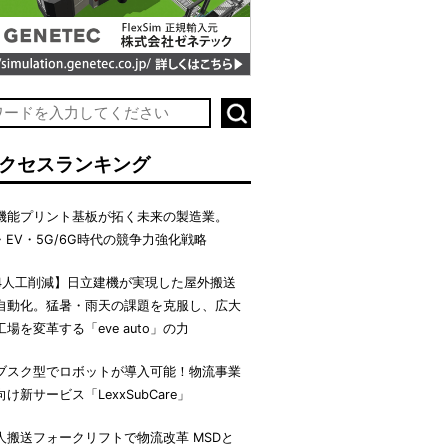
クセスランキング
機能プリント基板が拓く未来の製造業。
I・EV・5G/6G時代の競争力強化戦略
4人工削減】日立建機が実現した屋外搬送
自動化。猛暑・雨天の課題を克服し、広大
工場を変革する「eve auto」の力
ブスク型でロボットが導入可能！物流事業
向け新サービス「LexxSubCare」
人搬送フォークリフトで物流改革 MSDと