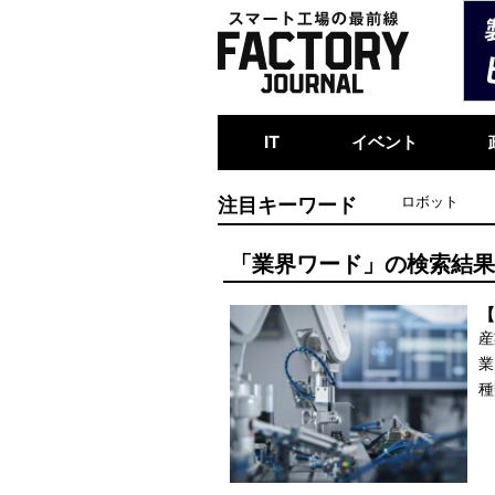
IT
イベント
注目キーワード
ロボット
「業界ワード」の検索結
【
産
業
種