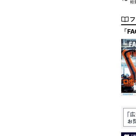
軽
フ
「FA