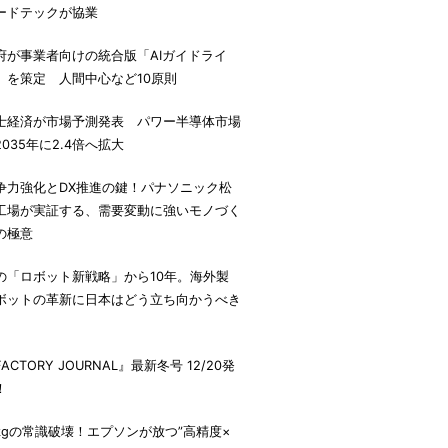
ードテックが協業
府が事業者向けの統合版「AIガイドライ
」を策定 人間中心など10原則
士経済が市場予測発表 パワー半導体市場
2035年に2.4倍へ拡大
争力強化とDX推進の鍵！パナソニック松
工場が実証する、需要変動に強いモノづく
の極意
の「ロボット新戦略」から10年。海外製
ボットの革新に日本はどう立ち向かうべき
。
ACTORY JOURNAL』最新冬号 12/20発
！
7kgの常識破壊！エプソンが放つ”高精度×