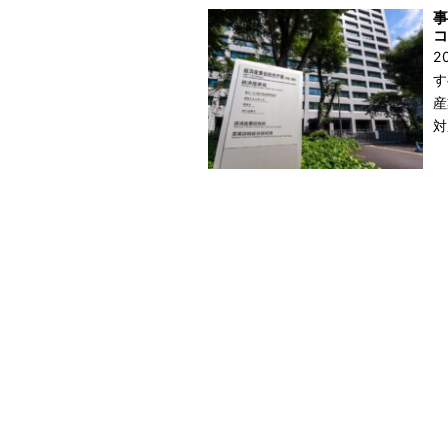
事
コ
2
す
産
対