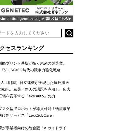
クセスランキング
機能プリント基板が拓く未来の製造業。
I・EV・5G/6G時代の競争力強化戦略
4人工削減】日立建機が実現した屋外搬送
自動化。猛暑・雨天の課題を克服し、広大
工場を変革する「eve auto」の力
ブスク型でロボットが導入可能！物流事業
向け新サービス「LexxSubCare」
府が事業者向けの統合版「AIガイドライ