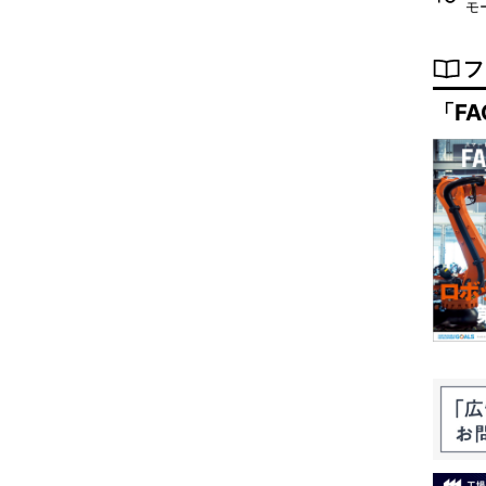
モ
フ
「FA