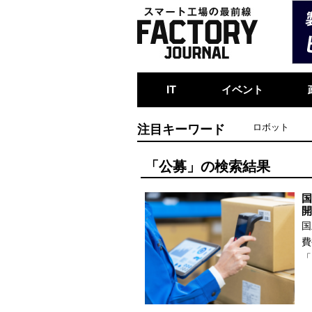
IT
イベント
注目キーワード
ロボット
「公募」の検索結果
国
開
国
費
「