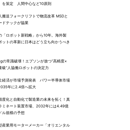
」を策定 人間中心など10原則
人搬送フォークリフトで物流改革 MSDと
ードテックが協業
の「ロボット新戦略」から10年。海外製
ボットの革新に日本はどう立ち向かうべき
。
7kgの常識破壊！エプソンが放つ”高精度×
量級”人協働ロボットの決定力
士経済が市場予測発表 パワー半導体市場
2035年に2.4倍へ拡大
精度化と自動化で製造業の未来を拓く！真
ラミネート装置市場、2032年には4.49億
ドル規模の予想
型産業用モーターメーカー「オリエンタル