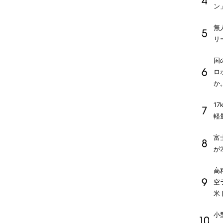
ン
無
リ
国
ロ
か
1
軽
富
が
高
空
米
小