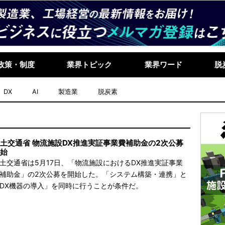
政策・制度
業界トピック
業界ワード
脱
DX
AI
製造業
脱炭素
土交通省 物流施設DX推進実証事業費補助金の2次公募
始
土交通省は5月17日、「物流施設におけるDX推進実証事業
補助金」の2次公募を開始した。「システム構築・連携」と
DX機器の導入」を同時に行うことが条件だ。