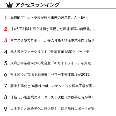
アクセスランキング
高機能プリント基板が拓く未来の製造業。AI・EV・...
【4人工削減】日立建機が実現した屋外搬送の自動化。...
サブスク型でロボットが導入可能！物流事業者向け新サ...
無人搬送フォークリフトで物流改革 MSDとリードテ...
政府が事業者向けの統合版「AIガイドライン」を策定...
富士経済が市場予測発表 パワー半導体市場が2035...
競争力強化とDX推進の鍵！パナソニック松本工場が実...
【新しい製造業のリーダーズ】次世代の旗手たちが導く...
人手不足と高経年化に終止符を。四足歩行ロボットが実...