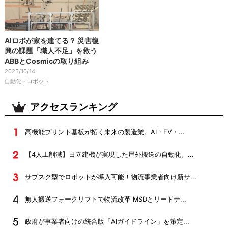
AIロボが家を建てる？ 災害復
興の課題「職人不足」を救う
ABBとCosmicの取り組み
2025/10/14
自動化・ロボット
アクセスランキング
高機能プリント基板が拓く未来の製造業。AI・EV・...
【4人工削減】日立建機が実現した屋外搬送の自動化。...
サブスク型でロボットが導入可能！物流事業者向け新サ...
無人搬送フォークリフトで物流改革 MSDとリードテ...
政府が事業者向けの統合版「AIガイドライン」を策定...