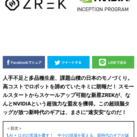
人手不足と多品種生産、課題山積の日本のモノづくり。
高コストでロボットを諦めていたキミに朗報だ！ スモー
ルスタートからスケールアップ可能な新星ZREKが、な
んとNVIDIAという超強力な盟友を獲得。この超頭脳タ
ッグが放つ新時代のギアは、まさに"速安安"なのだ！
＜目次＞
1.
AI × ロボの常識を覆す！ 中小の現場を変える、新時代のギアが誕