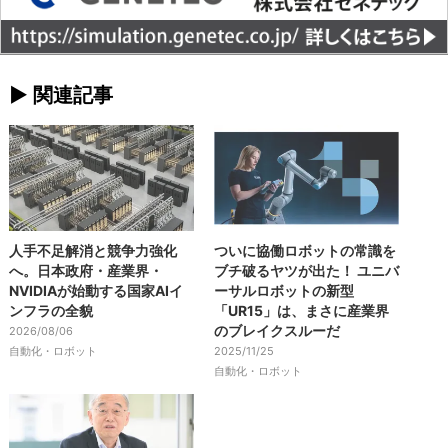
► 関連記事
人手不足解消と競争力強化
ついに協働ロボットの常識を
へ。日本政府・産業界・
ブチ破るヤツが出た！ ユニバ
NVIDIAが始動する国家AIイ
ーサルロボットの新型
ンフラの全貌
「UR15」は、まさに産業界
のブレイクスルーだ
2026/08/06
自動化・ロボット
2025/11/25
自動化・ロボット