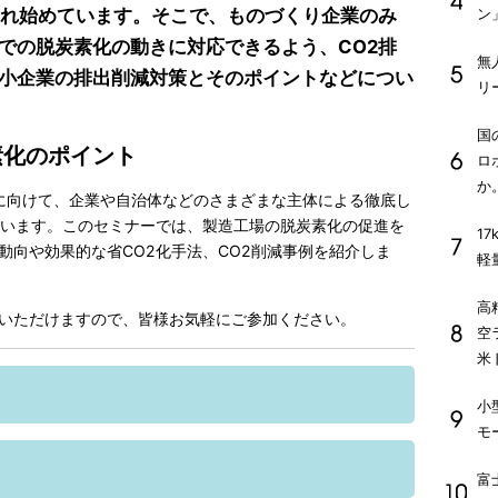
られ始めています。そこで、ものづくり企業のみ
ン
での脱炭素化の動きに対応できるよう、CO2排
無
小企業の排出削減対策とそのポイントなどについ
リ
国
素化のポイント
ロ
か
現に向けて、企業や自治体などのさまざまな主体による徹底し
ています。このセミナーでは、製造工場の脱炭素化の促進を
1
動向や効果的な省CO2化手法、CO2削減事例を紹介しま
軽
高
参加いただけますので、皆様お気軽にご参加ください。
空
米
小
モ
富