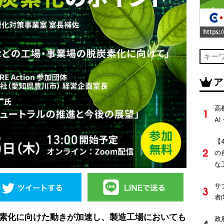
ア
高
A
【
の
な
サ
者
素化に向けた動きが加速し、製造工場においても
政