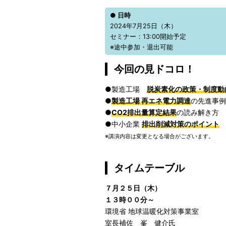
● 日時
2024年7月25日（木）
セミナー：13:00開始予定
※途中参加・退出可能
今回の見ドコロ！
●製造工場
脱炭素化の政策・制度動
●
製造工場 再エネ電力調達
の先進事
●
CO2排出量算定結果
の読み解き方
●中小企業
排出削減対策のポイント
※講演内容は変更となる場合がございます。
タイムテーブル
７月２５日（木）
１３時００分～
環境省 地球温暖化対策事業室
室長補佐 峯 健介氏