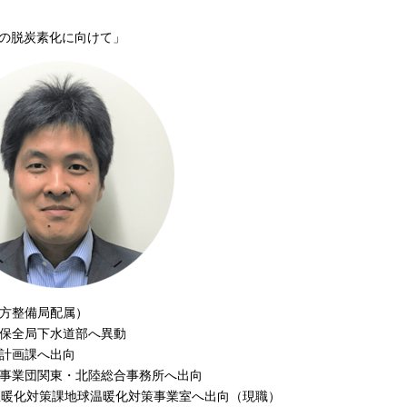
の脱炭素化に向けて」
地方整備局配属）
土保全局下水道部へ異動
道計画課へ出向
道事業団関東・北陸総合事務所へ出向
球温暖化対策課地球温暖化対策事業室へ出向（現職）