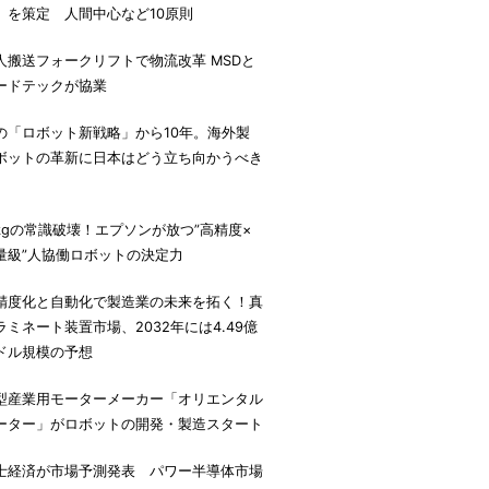
」を策定 人間中心など10原則
人搬送フォークリフトで物流改革 MSDと
ードテックが協業
の「ロボット新戦略」から10年。海外製
ボットの革新に日本はどう立ち向かうべき
。
7kgの常識破壊！エプソンが放つ”高精度×
量級”人協働ロボットの決定力
精度化と自動化で製造業の未来を拓く！真
ラミネート装置市場、2032年には4.49億
ドル規模の予想
型産業用モーターメーカー「オリエンタル
ーター」がロボットの開発・製造スタート
士経済が市場予測発表 パワー半導体市場