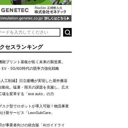
クセスランキング
機能プリント基板が拓く未来の製造業。
I・EV・5G/6G時代の競争力強化戦略
4人工削減】日立建機が実現した屋外搬送
自動化。猛暑・雨天の課題を克服し、広大
工場を変革する「eve auto」の力
ブスク型でロボットが導入可能！物流事業
向け新サービス「LexxSubCare」
府が事業者向けの統合版「AIガイドライ