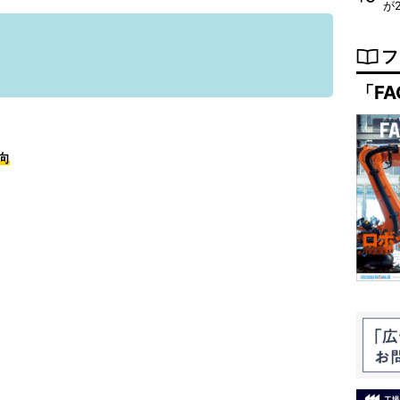
が
フ
「FA
向
例