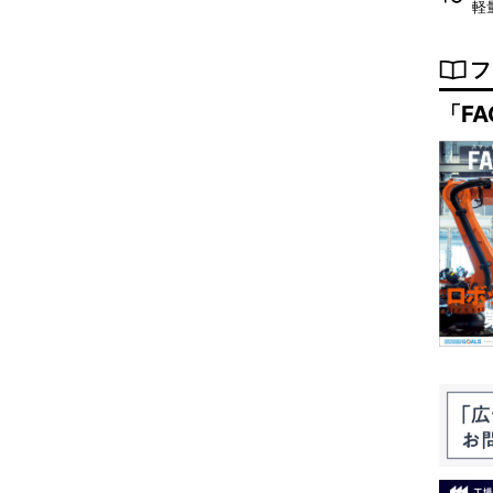
軽
フ
「FA