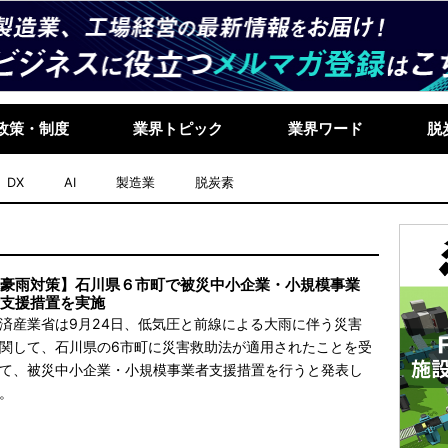
政策・制度
業界トピック
業界ワード
脱
DX
AI
製造業
脱炭素
豪雨対策】石川県６市町で被災中小企業・小規模事業
支援措置を実施
済産業省は9月24日、低気圧と前線による大雨に伴う災害
関して、石川県の6市町に災害救助法が適用されたことを受
て、被災中小企業・小規模事業者支援措置を行うと発表し
。