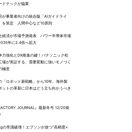
ードテックが協業
府が事業者向けの統合版「AIガイドライ
」を策定 人間中心など10原則
士経済が市場予測発表 パワー半導体市場
2035年に2.4倍へ拡大
争力強化とDX推進の鍵！パナソニック松
工場が実証する、需要変動に強いモノづく
の極意
の「ロボット新戦略」から10年。海外製
ボットの革新に日本はどう立ち向かうべき
。
ACTORY JOURNAL』最新冬号 12/20発
！
7kgの常識破壊！エプソンが放つ”高精度×