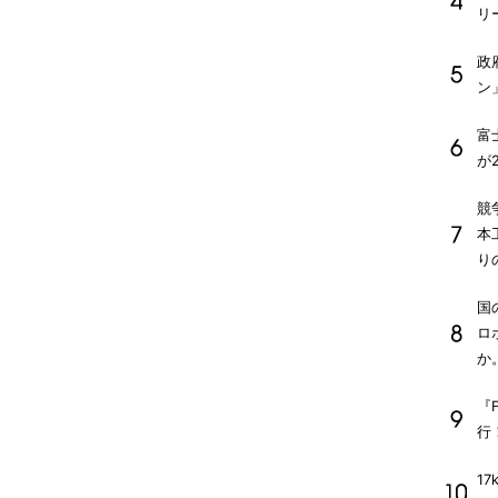
リ
政
ン
富
が
競
本
り
国
ロ
か
『F
行
1