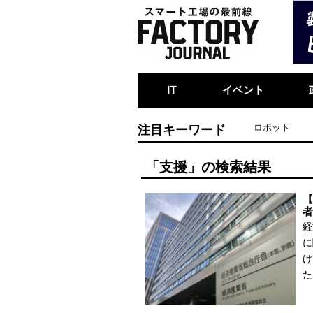
IT
イベント
注目キーワード
ロボット
「支援」の検索結果
【
者
経
に
け
た