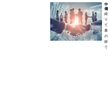
中
備
経
り
て
業
の
経
て