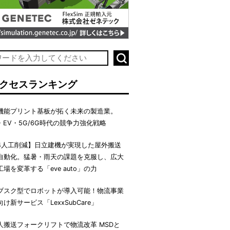
クセスランキング
機能プリント基板が拓く未来の製造業。
I・EV・5G/6G時代の競争力強化戦略
4人工削減】日立建機が実現した屋外搬送
自動化。猛暑・雨天の課題を克服し、広大
工場を変革する「eve auto」の力
ブスク型でロボットが導入可能！物流事業
向け新サービス「LexxSubCare」
人搬送フォークリフトで物流改革 MSDと