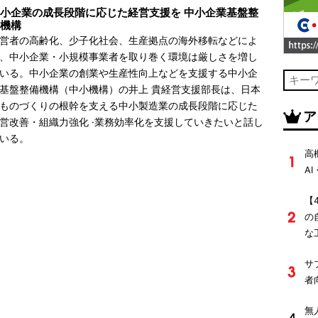
小企業の成長段階に応じた経営支援を 中小企業基盤整
機構
営者の高齢化、少子化社会、生産拠点の海外移転などによ
、中小企業・小規模事業者を取り巻く環境は厳しさを増し
いる。中小企業の創業や生産性向上などを支援する中小企
基盤整備機構（中小機構）の井上 貴経営支援部長は、日本
ものづくりの根幹を支える中小製造業の成長段階に応じた
ア
営改善・組織力強化 ·業務効率化を支援していきたいと話し
いる。
高
A
【
の
な
サ
者
無