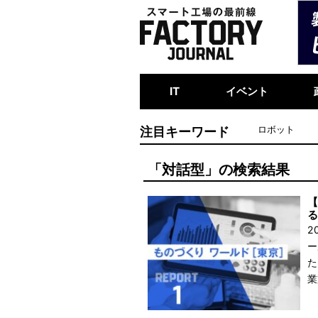
IT
イベント
注目キーワード
ロボット
「対話型」の検索結果
【
る
2
ー
た
業