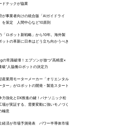
ードテックが協業
府が事業者向けの統合版「AIガイドライ
」を策定 人間中心など10原則
の「ロボット新戦略」から10年。海外製
ボットの革新に日本はどう立ち向かうべき
。
7kgの常識破壊！エプソンが放つ”高精度×
量級”人協働ロボットの決定力
型産業用モーターメーカー「オリエンタル
ーター」がロボットの開発・製造スタート
争力強化とDX推進の鍵！パナソニック松
工場が実証する、需要変動に強いモノづく
の極意
士経済が市場予測発表 パワー半導体市場