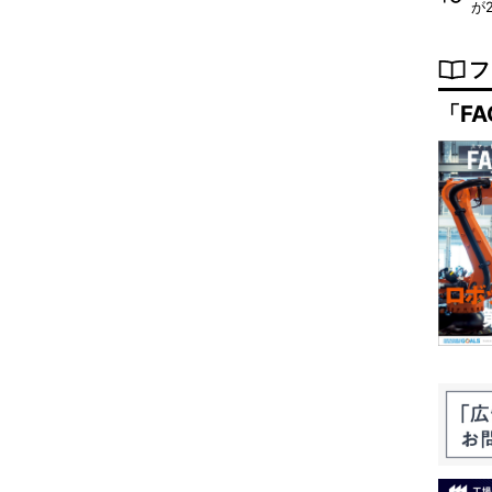
が
フ
「FA