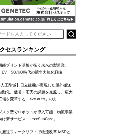
クセスランキング
機能プリント基板が拓く未来の製造業。
I・EV・5G/6G時代の競争力強化戦略
4人工削減】日立建機が実現した屋外搬送
自動化。猛暑・雨天の課題を克服し、広大
工場を変革する「eve auto」の力
ブスク型でロボットが導入可能！物流事業
向け新サービス「LexxSubCare」
人搬送フォークリフトで物流改革 MSDと