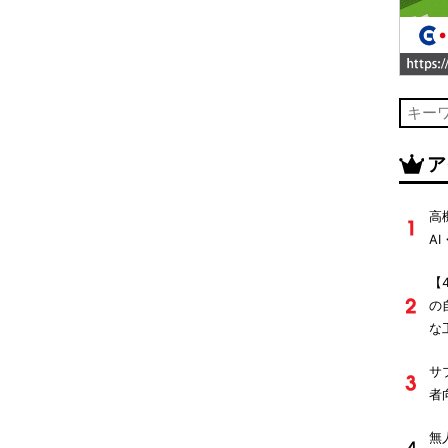
ア
高
A
【
の
な
サ
者
無