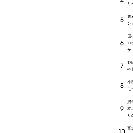
リ
政
ン
国
ロ
か
1
軽
小
モ
競
本
り
富