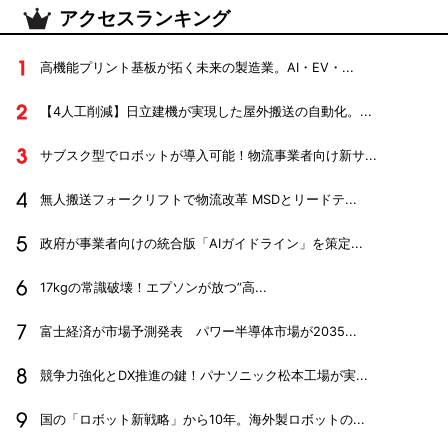
アクセスランキング
高機能プリント基板が拓く未来の製造業。AI・EV・...
【4人工削減】日立建機が実現した屋外搬送の自動化。...
サブスク型でロボットが導入可能！物流事業者向け新サ...
無人搬送フォークリフトで物流改革 MSDとリードテ...
政府が事業者向けの統合版「AIガイドライン」を策定...
17kgの常識破壊！エプソンが放つ”高...
富士経済が市場予測発表 パワー半導体市場が2035...
競争力強化とDX推進の鍵！パナソニック松本工場が実...
国の「ロボット新戦略」から10年。海外製ロボットの...