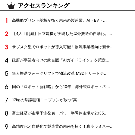
アクセスランキング
高機能プリント基板が拓く未来の製造業。AI・EV・...
【4人工削減】日立建機が実現した屋外搬送の自動化。...
サブスク型でロボットが導入可能！物流事業者向け新サ...
政府が事業者向けの統合版「AIガイドライン」を策定...
無人搬送フォークリフトで物流改革 MSDとリードテ...
国の「ロボット新戦略」から10年。海外製ロボットの...
17kgの常識破壊！エプソンが放つ”高...
富士経済が市場予測発表 パワー半導体市場が2035...
高精度化と自動化で製造業の未来を拓く！真空ラミネー...