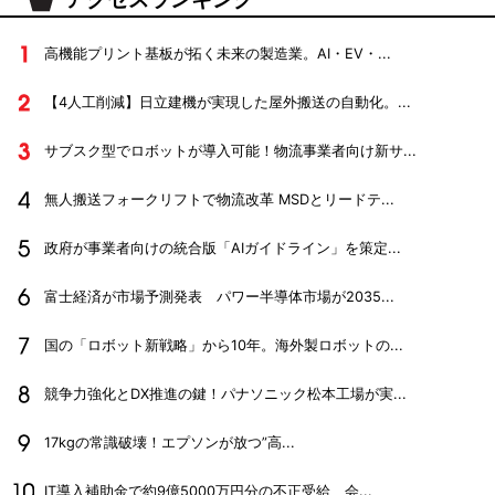
高機能プリント基板が拓く未来の製造業。AI・EV・...
【4人工削減】日立建機が実現した屋外搬送の自動化。...
サブスク型でロボットが導入可能！物流事業者向け新サ...
無人搬送フォークリフトで物流改革 MSDとリードテ...
政府が事業者向けの統合版「AIガイドライン」を策定...
富士経済が市場予測発表 パワー半導体市場が2035...
国の「ロボット新戦略」から10年。海外製ロボットの...
競争力強化とDX推進の鍵！パナソニック松本工場が実...
17kgの常識破壊！エプソンが放つ”高...
IT導入補助金で約9億5000万円分の不正受給 会...