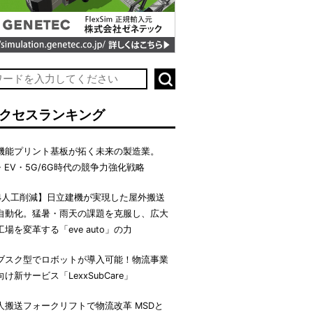
クセスランキング
機能プリント基板が拓く未来の製造業。
I・EV・5G/6G時代の競争力強化戦略
4人工削減】日立建機が実現した屋外搬送
自動化。猛暑・雨天の課題を克服し、広大
工場を変革する「eve auto」の力
ブスク型でロボットが導入可能！物流事業
向け新サービス「LexxSubCare」
人搬送フォークリフトで物流改革 MSDと