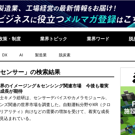
政策・制度
業界トピック
業界ワード
脱
DX
AI
製造業
脱炭素
ジセンサー」の検索結果
界のイメージング＆センシング関連市場 今後も着実
成長が期待
士キメラ総研は、センサーデバイスやカメラモジュール、
ンズ関連の世界市場を調査した。自動運転分野やXR（クロ
リアリティ）向けなどの需要の増加を受けて、着実な成長
見込まれている。