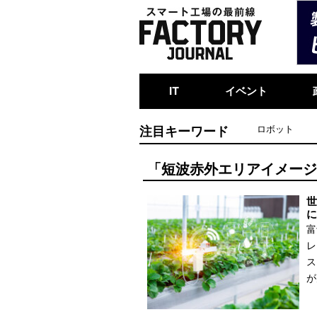
IT
イベント
注目キーワード
ロボット
「短波赤外エリアイメー
世
に
富
レ
ス
が