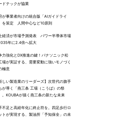
ードテックが協業
府が事業者向けの統合版「AIガイドライ
」を策定 人間中心など10原則
士経済が市場予測発表 パワー半導体市場
2035年に2.4倍へ拡大
争力強化とDX推進の鍵！パナソニック松
工場が実証する、需要変動に強いモノづく
の極意
新しい製造業のリーダーズ】次世代の旗手
ちが導く「燕三条 工場（こうば）の祭
」。KOUBAが描く燕三条の新たな未来
手不足と高経年化に終止符を。四足歩行ロ
ットが実現する、製油所「予知保全」の未