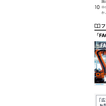
国
ロ
か
フ
「FA