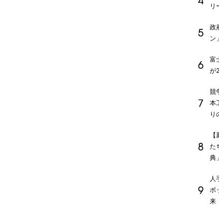
リ
政
ン
富
が
競
本
り
【
た
典
人
ボ
来