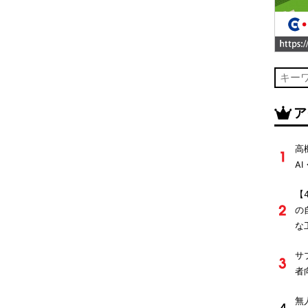
ア
高
A
【
の
な
サ
者
無