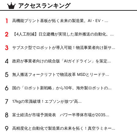
アクセスランキング
高機能プリント基板が拓く未来の製造業。AI・EV・...
【4人工削減】日立建機が実現した屋外搬送の自動化。...
サブスク型でロボットが導入可能！物流事業者向け新サ...
政府が事業者向けの統合版「AIガイドライン」を策定...
無人搬送フォークリフトで物流改革 MSDとリードテ...
国の「ロボット新戦略」から10年。海外製ロボットの...
17kgの常識破壊！エプソンが放つ”高...
富士経済が市場予測発表 パワー半導体市場が2035...
高精度化と自動化で製造業の未来を拓く！真空ラミネー...