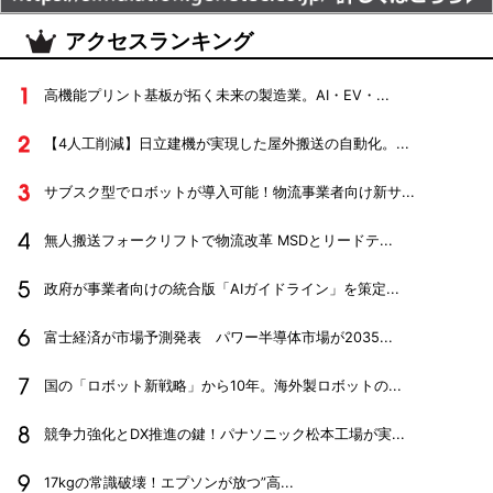
アクセスランキング
高機能プリント基板が拓く未来の製造業。AI・EV・...
【4人工削減】日立建機が実現した屋外搬送の自動化。...
サブスク型でロボットが導入可能！物流事業者向け新サ...
無人搬送フォークリフトで物流改革 MSDとリードテ...
政府が事業者向けの統合版「AIガイドライン」を策定...
富士経済が市場予測発表 パワー半導体市場が2035...
国の「ロボット新戦略」から10年。海外製ロボットの...
競争力強化とDX推進の鍵！パナソニック松本工場が実...
17kgの常識破壊！エプソンが放つ”高...