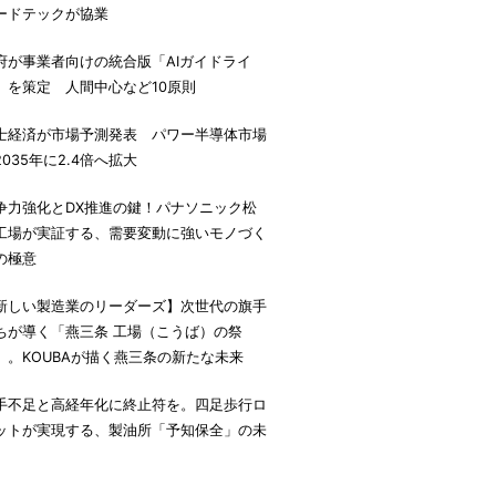
ードテックが協業
府が事業者向けの統合版「AIガイドライ
」を策定 人間中心など10原則
士経済が市場予測発表 パワー半導体市場
2035年に2.4倍へ拡大
争力強化とDX推進の鍵！パナソニック松
工場が実証する、需要変動に強いモノづく
の極意
新しい製造業のリーダーズ】次世代の旗手
ちが導く「燕三条 工場（こうば）の祭
」。KOUBAが描く燕三条の新たな未来
手不足と高経年化に終止符を。四足歩行ロ
ットが実現する、製油所「予知保全」の未