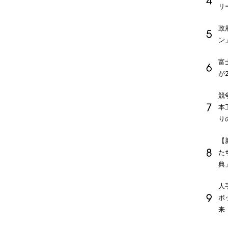
リ
政
ン
富
が
競
本
り
【
た
典
人
ボ
来