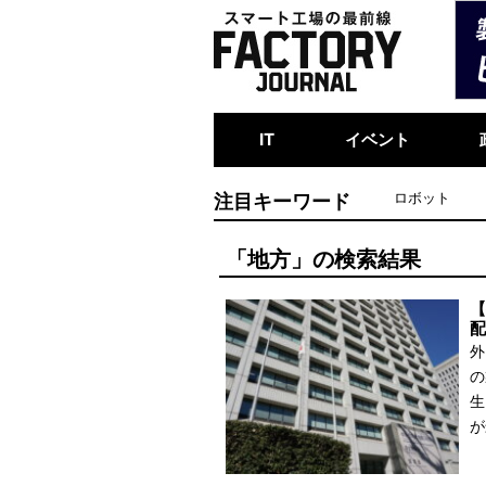
IT
イベント
注目キーワード
ロボット
「地方」の検索結果
【
配
外
の
生
が