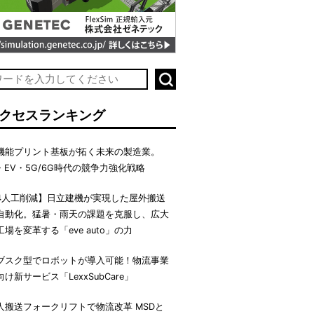
クセスランキング
機能プリント基板が拓く未来の製造業。
I・EV・5G/6G時代の競争力強化戦略
4人工削減】日立建機が実現した屋外搬送
自動化。猛暑・雨天の課題を克服し、広大
工場を変革する「eve auto」の力
ブスク型でロボットが導入可能！物流事業
向け新サービス「LexxSubCare」
人搬送フォークリフトで物流改革 MSDと