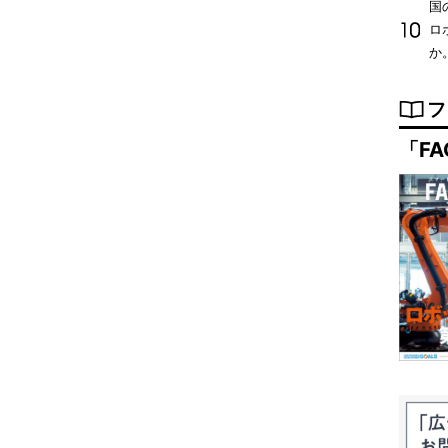
国
ロ
か
フ
「FA