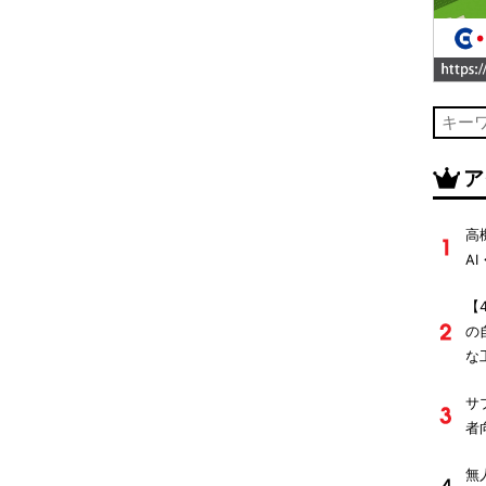
ア
高
A
【
の
な
サ
者
無