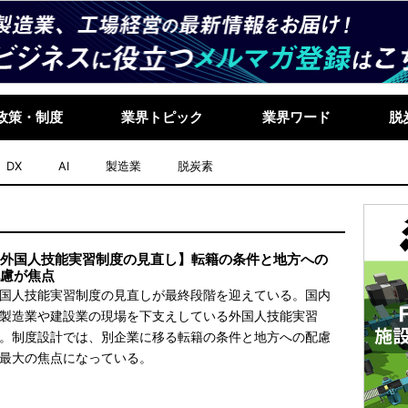
政策・制度
業界トピック
業界ワード
脱
DX
AI
製造業
脱炭素
外国人技能実習制度の見直し】転籍の条件と地方への
慮が焦点
国人技能実習制度の見直しが最終段階を迎えている。国内
製造業や建設業の現場を下支えしている外国人技能実習
。制度設計では、別企業に移る転籍の条件と地方への配慮
最大の焦点になっている。