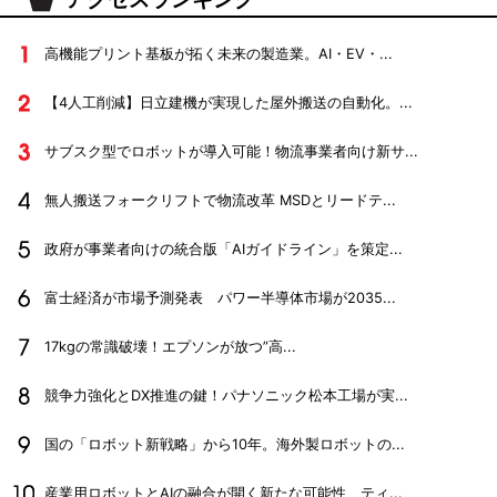
高機能プリント基板が拓く未来の製造業。AI・EV・...
【4人工削減】日立建機が実現した屋外搬送の自動化。...
サブスク型でロボットが導入可能！物流事業者向け新サ...
無人搬送フォークリフトで物流改革 MSDとリードテ...
政府が事業者向けの統合版「AIガイドライン」を策定...
富士経済が市場予測発表 パワー半導体市場が2035...
17kgの常識破壊！エプソンが放つ”高...
競争力強化とDX推進の鍵！パナソニック松本工場が実...
国の「ロボット新戦略」から10年。海外製ロボットの...
産業用ロボットとAIの融合が開く新たな可能性 ティ...